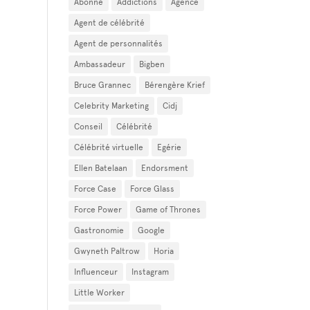
Abonné
Addictions
Agence
Agent de célébrité
Agent de personnalités
Ambassadeur
Bigben
Bruce Grannec
Bérengère Krief
Celebrity Marketing
Cidj
Conseil
Célébrité
Célébrité virtuelle
Egérie
Ellen Batelaan
Endorsment
Force Case
Force Glass
Force Power
Game of Thrones
Gastronomie
Google
Gwyneth Paltrow
Horia
Influenceur
Instagram
Little Worker