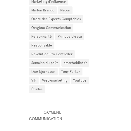
Marketing d'influence
Marlon Brando
Nacon
Ordre des Experts Comptables
Oxygène Communication
Personnalité
Philippe Urraca
Responsable
Revolution Pro Controller
Semaine du goût
smartaddict.fr
thor bjornsson
Tony Parker
VIP
Web-marketing
Youtube
Études
OXYGÈNE CELEBRITY MARKETING
PÔLE D'
OXYGÈNE
COMMUNICATION
☛ 27, rue des dames 75017 Paris