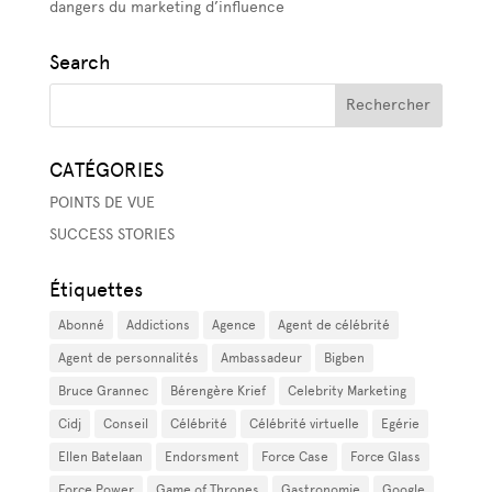
dangers du marketing d’influence
Search
CATÉGORIES
POINTS DE VUE
SUCCESS STORIES
Étiquettes
Abonné
Addictions
Agence
Agent de célébrité
Agent de personnalités
Ambassadeur
Bigben
Bruce Grannec
Bérengère Krief
Celebrity Marketing
Cidj
Conseil
Célébrité
Célébrité virtuelle
Egérie
Ellen Batelaan
Endorsment
Force Case
Force Glass
Force Power
Game of Thrones
Gastronomie
Google