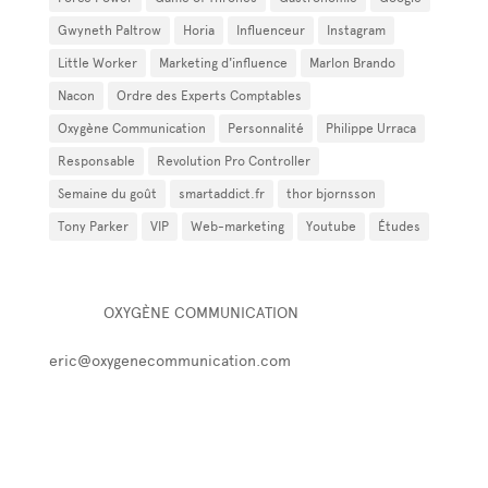
Gwyneth Paltrow
Horia
Influenceur
Instagram
Little Worker
Marketing d'influence
Marlon Brando
Nacon
Ordre des Experts Comptables
Oxygène Communication
Personnalité
Philippe Urraca
Responsable
Revolution Pro Controller
Semaine du goût
smartaddict.fr
thor bjornsson
Tony Parker
VIP
Web-marketing
Youtube
Études
OXYGÈNE CELEBRITY MARKETING
PÔLE D'
OXYGÈNE COMMUNICATION
☛ 27, rue des dames 75017 Paris F
eric@oxygenecommunication.com
✆ +33 1 44 40 88 40
✆ +33 6 16 13 74 68