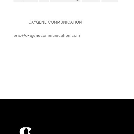
OXYGÈNE CELEBRITY MARKETING
PÔLE D'
OXYGÈNE COMMUNICATION
☛ 27, rue des dames 75017 Paris F
eric@oxygenecommunication.com
✆ +33 1 44 40 88 40
✆ +33 6 16 13 74 68