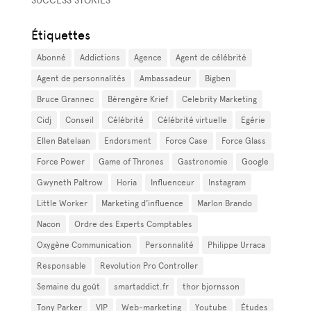
SUCCESS STORIES
Étiquettes
Abonné
Addictions
Agence
Agent de célébrité
Agent de personnalités
Ambassadeur
Bigben
Bruce Grannec
Bérengère Krief
Celebrity Marketing
Cidj
Conseil
Célébrité
Célébrité virtuelle
Egérie
Ellen Batelaan
Endorsment
Force Case
Force Glass
Force Power
Game of Thrones
Gastronomie
Google
Gwyneth Paltrow
Horia
Influenceur
Instagram
Little Worker
Marketing d'influence
Marlon Brando
Nacon
Ordre des Experts Comptables
Oxygène Communication
Personnalité
Philippe Urraca
Responsable
Revolution Pro Controller
Semaine du goût
smartaddict.fr
thor bjornsson
Tony Parker
VIP
Web-marketing
Youtube
Études