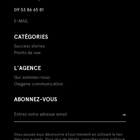
09 53 86 65 81
E-MAIL
CATÉGORIES
Success stories
Points de vue
L’AGENCE
Qui sommes-nous
Oxygene communication
ABONNEZ-VOUS
➞
Vous pouvez vous désinscrire à tout moment en utilisant le lien
dans nos e-mails. Pour plus de détails, consultez notre
politique